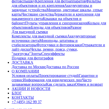
фотовспышку
Крепления для фотоаппаратов
Фильтры
для объективов и их крепления
Аккумуляторы и
зарядные устройства
Мишени, цветовые шкалы, серые
карты
Чистящие средства
Держатели и крепления для
накамерного света
Крышки на объектив и
байонет
Пульты управления и синхронизация
Кольца для
объективов
Бленды для объективов
Разное
Для выездной съемки
Комплекты для выездной съемки
Аккумуляторные
источники света
Моноподы, штативы и
стабилизаторы
Фотосумки и фоторюкзаки
Отражатели и
лайт-диски
Чехлы, ремни, пояса, сумки,
"разгрузка"
Зонты
Спецэффекты
Подарки для фотографов
ДОСТАВКА
Доставка по Москве
Доставка по России
О КОМПАНИИ
Условия оплаты
Проектирование студий
Гарантии и
сервис
Информация для юридических лиц
Часто
задаваемые вопросы
Как сделать заказ
Обмен и возврат
АКЦИИ И НОВОСТИ
БЛОГ
КОНТАКТЫ
+7 (495) 162 99 37