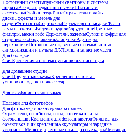
Постоянный свет
Импульсный свет
Фоны и системы
подвеса
Все для предметной съемки
Штативы и
аксессуары
Стойки студийные
Отражатели и лайт-
диски
Эффекты и мебель для
студии
Фотозонты
Софтбоксы
Рефлекторы и насадки
Флаги,
рамы и текстиль
Видео- и аудиооборудование
Цветные
фильтры, маски гобо
Держатели, зажимы
Сумки и кофры для
студийного оборудования
Хлопушки
Адаптеры-
переходники
Потолочные подвесные системы
Системы
синхронизации и пульты Д/У
Лампы и запасные части
Для блогеров
Свет
Крепления и системы установки
Запись звука
Для домашней студии
Свет
Предметная съемка
Крепления и системы
установки
Подарки и аксессуары
Для телефонов и экшн-камер
Подарки для фотографов
Для фотокамер и накамерных вспышек
Отражатели, софтбоксы, соты, рассеиватели на
фотовспышку
Крепления для фотоаппаратов
Фильтры для
объективов и их крепления
Аккумуляторы и зарядные
устройства
Мишени, цветовые шкалы, серые карты
Чистящие