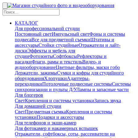
КАТАЛОГ
Для профессиональной студии
Постоянный свет
Импульсный свет
Фоны и системы
подвеса
Все для предметной съемки
Штативы и
аксессуары
Стойки студийные
Отражатели и лайт-
диски
Эффекты и мебель для
студии
Фотозонты
Софтбоксы
Рефлекторы и
насадки
Флаги, рамы и текстиль
Видео- и
аудиооборудование
Цветные фильтры, маски гобо
Держатели, зажимы
Сумки и кофры для студийного
оборудования
Хлопушки
Адаптеры-
переходники
Потолочные подвесные системы
Системы
синхронизации и пульты Д/У
Лампы и запасные части
Для блогеров
Свет
Крепления и системы установки
Запись звука
Для домашней студии
Свет
Предметная съемка
Крепления и системы
установки
Подарки и аксессуары
Для телефонов и экшн-камер
Для фотокамер и накамерных вспышек
Отражатели, софтбоксы, соты, рассеиватели на