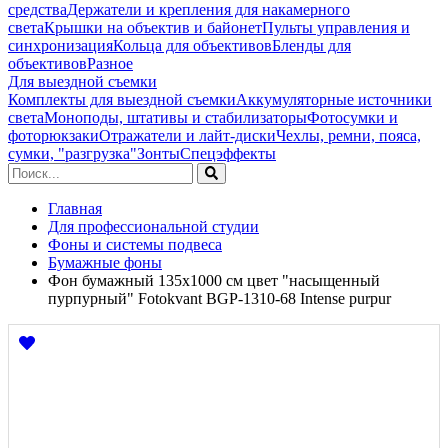
средства
Держатели и крепления для накамерного
света
Крышки на объектив и байонет
Пульты управления и
синхронизация
Кольца для объективов
Бленды для
объективов
Разное
Для выездной съемки
Комплекты для выездной съемки
Аккумуляторные источники
света
Моноподы, штативы и стабилизаторы
Фотосумки и
фоторюкзаки
Отражатели и лайт-диски
Чехлы, ремни, пояса,
сумки, "разгрузка"
Зонты
Спецэффекты
Главная
Для профессиональной студии
Фоны и системы подвеса
Бумажные фоны
Фон бумажный 135х1000 см цвет "насыщенный
пурпурный" Fotokvant BGP-1310-68 Intense purpur