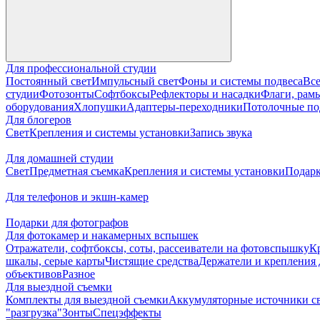
Для профессиональной студии
Постоянный свет
Импульсный свет
Фоны и системы подвеса
Все
студии
Фотозонты
Софтбоксы
Рефлекторы и насадки
Флаги, рамы
оборудования
Хлопушки
Адаптеры-переходники
Потолочные по
Для блогеров
Свет
Крепления и системы установки
Запись звука
Для домашней студии
Свет
Предметная съемка
Крепления и системы установки
Подарк
Для телефонов и экшн-камер
Подарки для фотографов
Для фотокамер и накамерных вспышек
Отражатели, софтбоксы, соты, рассеиватели на фотовспышку
К
шкалы, серые карты
Чистящие средства
Держатели и крепления 
объективов
Разное
Для выездной съемки
Комплекты для выездной съемки
Аккумуляторные источники с
"разгрузка"
Зонты
Спецэффекты