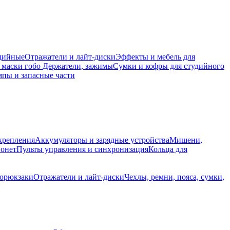
дийные
Отражатели и лайт-диски
Эффекты и мебель для
 маски гобо
Держатели, зажимы
Сумки и кофры для студийного
пы и запасные части
крепления
Аккумуляторы и зарядные устройства
Мишени,
йонет
Пульты управления и синхронизация
Кольца для
торюкзаки
Отражатели и лайт-диски
Чехлы, ремни, пояса, сумки,