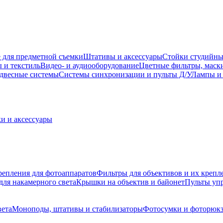
 для предметной съемки
Штативы и аксессуары
Стойки студийны
 и текстиль
Видео- и аудиооборудование
Цветные фильтры, маск
двесные системы
Системы синхронизации и пульты Д/У
Лампы и 
и и аксессуары
репления для фотоаппаратов
Фильтры для объективов и их крепл
для накамерного света
Крышки на объектив и байонет
Пульты уп
вета
Моноподы, штативы и стабилизаторы
Фотосумки и фоторюк