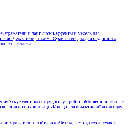
е
Отражатели и лайт-диски
Эффекты и мебель для
и гобо
Держатели, зажимы
Сумки и кофры для студийного
запасные части
ения
Аккумуляторы и зарядные устройства
Мишени, цветовые
равления и синхронизация
Кольца для объективов
Бленды для
заки
Отражатели и лайт-диски
Чехлы, ремни, пояса, сумки,