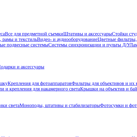
еса
Все для предметной съемки
Штативы и аксессуары
Стойки сту
, рамы и текстиль
Видео- и аудиооборудование
Цветные фильтры,
ые подвесные системы
Системы синхронизации и пульты Д/У
Лам
одарки и аксессуары
ышку
Крепления для фотоаппаратов
Фильтры для объективов и их 
и и крепления для накамерного света
Крышки на объектив и ба
ики света
Моноподы, штативы и стабилизаторы
Фотосумки и фо