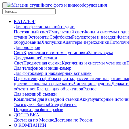
КАТАЛОГ
Для профессиональной студии
Постоянный свет
Импульсный свет
Фоны и системы подв
студии
Фотозонты
Софтбоксы
Рефлекторы и насадки
Флаги
оборудования
Хлопушки
Адаптеры-переходники
Потолочн
Для блогеров
Свет
Крепления и системы установки
Запись звука
Для домашней студии
Свет
Предметная съемка
Крепления и системы установки
П
Для телефонов и экшн-камер
Для фотокамер и накамерных вспышек
Отражатели, софтбоксы, соты, рассеиватели на фотовсп
цветовые шкалы, серые карты
Чистящие средства
Держател
объективов
Бленды для объективов
Разное
Для выездной съемки
Комплекты для выездной съемки
Аккумуляторные источн
"разгрузка"
Зонты
Спецэффекты
Подарки для фотографов
ДОСТАВКА
Доставка по Москве
Доставка по России
О КОМПАНИИ