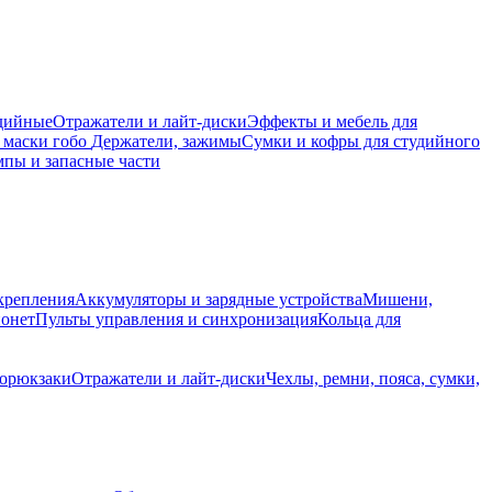
дийные
Отражатели и лайт-диски
Эффекты и мебель для
 маски гобо
Держатели, зажимы
Сумки и кофры для студийного
пы и запасные части
крепления
Аккумуляторы и зарядные устройства
Мишени,
йонет
Пульты управления и синхронизация
Кольца для
торюкзаки
Отражатели и лайт-диски
Чехлы, ремни, пояса, сумки,