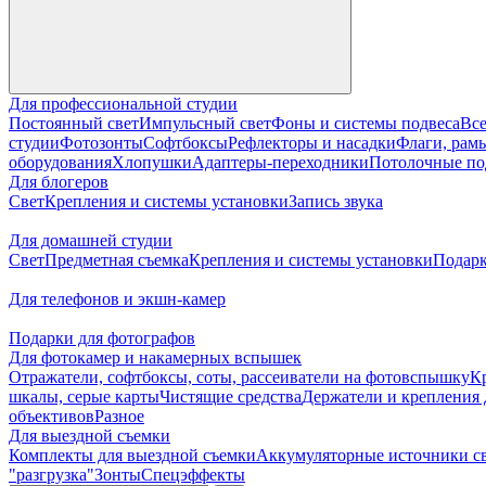
Для профессиональной студии
Постоянный свет
Импульсный свет
Фоны и системы подвеса
Все
студии
Фотозонты
Софтбоксы
Рефлекторы и насадки
Флаги, рамы
оборудования
Хлопушки
Адаптеры-переходники
Потолочные по
Для блогеров
Свет
Крепления и системы установки
Запись звука
Для домашней студии
Свет
Предметная съемка
Крепления и системы установки
Подарк
Для телефонов и экшн-камер
Подарки для фотографов
Для фотокамер и накамерных вспышек
Отражатели, софтбоксы, соты, рассеиватели на фотовспышку
К
шкалы, серые карты
Чистящие средства
Держатели и крепления 
объективов
Разное
Для выездной съемки
Комплекты для выездной съемки
Аккумуляторные источники с
"разгрузка"
Зонты
Спецэффекты