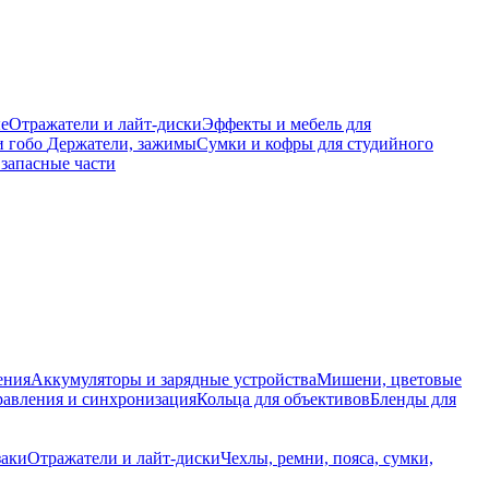
е
Отражатели и лайт-диски
Эффекты и мебель для
и гобо
Держатели, зажимы
Сумки и кофры для студийного
запасные части
ения
Аккумуляторы и зарядные устройства
Мишени, цветовые
равления и синхронизация
Кольца для объективов
Бленды для
заки
Отражатели и лайт-диски
Чехлы, ремни, пояса, сумки,