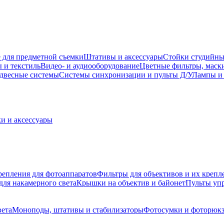
 для предметной съемки
Штативы и аксессуары
Стойки студийны
 и текстиль
Видео- и аудиооборудование
Цветные фильтры, маск
двесные системы
Системы синхронизации и пульты Д/У
Лампы и 
и и аксессуары
репления для фотоаппаратов
Фильтры для объективов и их крепл
для накамерного света
Крышки на объектив и байонет
Пульты уп
вета
Моноподы, штативы и стабилизаторы
Фотосумки и фоторюк