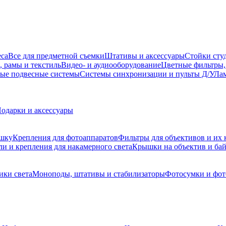
еса
Все для предметной съемки
Штативы и аксессуары
Стойки сту
, рамы и текстиль
Видео- и аудиооборудование
Цветные фильтры,
ые подвесные системы
Системы синхронизации и пульты Д/У
Лам
одарки и аксессуары
ышку
Крепления для фотоаппаратов
Фильтры для объективов и их 
и и крепления для накамерного света
Крышки на объектив и ба
ики света
Моноподы, штативы и стабилизаторы
Фотосумки и фо