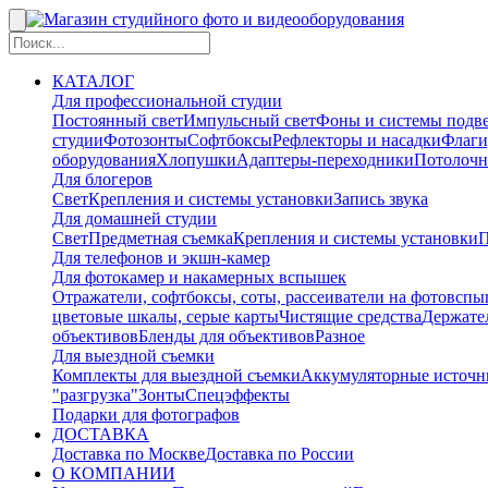
КАТАЛОГ
Для профессиональной студии
Постоянный свет
Импульсный свет
Фоны и системы подв
студии
Фотозонты
Софтбоксы
Рефлекторы и насадки
Флаги
оборудования
Хлопушки
Адаптеры-переходники
Потолочн
Для блогеров
Свет
Крепления и системы установки
Запись звука
Для домашней студии
Свет
Предметная съемка
Крепления и системы установки
П
Для телефонов и экшн-камер
Для фотокамер и накамерных вспышек
Отражатели, софтбоксы, соты, рассеиватели на фотовсп
цветовые шкалы, серые карты
Чистящие средства
Держател
объективов
Бленды для объективов
Разное
Для выездной съемки
Комплекты для выездной съемки
Аккумуляторные источн
"разгрузка"
Зонты
Спецэффекты
Подарки для фотографов
ДОСТАВКА
Доставка по Москве
Доставка по России
О КОМПАНИИ