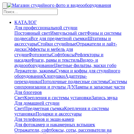
КАТАЛОГ
Для профессиональной студии
Постоянный свет
Импульсный свет
Фоны и системы
подвеса
Все для предметной съемки
Штативы и
аксессуары
Стойки студийные
Отражатели и лайт-
диски
Эффекты и мебель для
студии
Фотозонты
Софтбоксы
Рефлекторы и
насадки
Флаги, рамы и текстиль
Видео- и
аудиооборудование
Цветные фильтры, маски гобо
Держатели, зажимы
Сумки и кофры для студийного
оборудования
Хлопушки
Адаптеры-
переходники
Потолочные подвесные системы
Системы
синхронизации и пульты Д/У
Лампы и запасные части
Для блогеров
Свет
Крепления и системы установки
Запись звука
Для домашней студии
Свет
Предметная съемка
Крепления и системы
установки
Подарки и аксессуары
Для телефонов и экшн-камер
Для фотокамер и накамерных вспышек
Отражатели, софтбоксы, соты, рассеиватели на