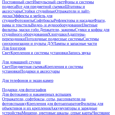
Постоянный свет
Импульсный свет
Фоны и системы
подвеса
Все для предметной съемки
Штативы и
аксессуары
Стойки студийные
Отражатели и лайт-
диски
Эффекты и мебель для
студии
Фотозонты
Софтбоксы
Рефлекторы и насадки
Флаги,
рамы и текстиль
Видео- и аудиооборудование
Цветные
фильтры, маски гобо
Держатели, зажимы
Сумки и кофры для
студийного оборудования
Хлопушки
Адаптеры-
переходники
Потолочные подвесные системы
Системы
синхронизации и пульты Д/У
Лампы и запасные части
Для блогеров
Свет
Крепления и системы установки
Запись звука
Для домашней студии
Свет
Предметная съемка
Крепления и системы
установки
Подарки и аксессуары
Для телефонов и экшн-камер
Подарки для фотографов
Для фотокамер и накамерных вспышек
Отражатели, софтбоксы, соты, рассеиватели на
фотовспышку
Крепления для фотоаппаратов
Фильтры для
объективов и их крепления
Аккумуляторы и зарядные
устройства
Мишени, цветовые шкалы, серые карты
Чистящие