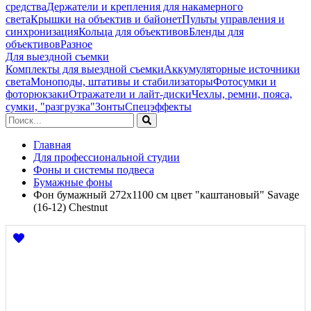
средства
Держатели и крепления для накамерного
света
Крышки на объектив и байонет
Пульты управления и
синхронизация
Кольца для объективов
Бленды для
объективов
Разное
Для выездной съемки
Комплекты для выездной съемки
Аккумуляторные источники
света
Моноподы, штативы и стабилизаторы
Фотосумки и
фоторюкзаки
Отражатели и лайт-диски
Чехлы, ремни, пояса,
сумки, "разгрузка"
Зонты
Спецэффекты
Главная
Для профессиональной студии
Фоны и системы подвеса
Бумажные фоны
Фон бумажный 272x1100 см цвет "каштановый" Savage
(16-12) Chestnut