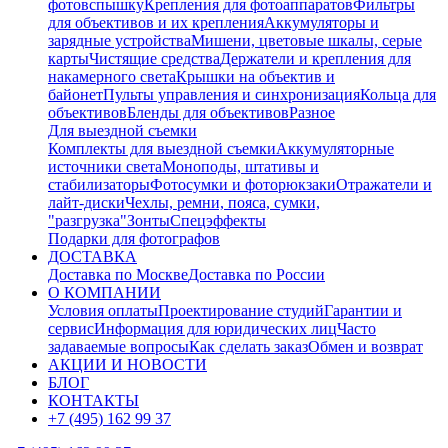
фотовспышку
Крепления для фотоаппаратов
Фильтры
для объективов и их крепления
Аккумуляторы и
зарядные устройства
Мишени, цветовые шкалы, серые
карты
Чистящие средства
Держатели и крепления для
накамерного света
Крышки на объектив и
байонет
Пульты управления и синхронизация
Кольца для
объективов
Бленды для объективов
Разное
Для выездной съемки
Комплекты для выездной съемки
Аккумуляторные
источники света
Моноподы, штативы и
стабилизаторы
Фотосумки и фоторюкзаки
Отражатели и
лайт-диски
Чехлы, ремни, пояса, сумки,
"разгрузка"
Зонты
Спецэффекты
Подарки для фотографов
ДОСТАВКА
Доставка по Москве
Доставка по России
О КОМПАНИИ
Условия оплаты
Проектирование студий
Гарантии и
сервис
Информация для юридических лиц
Часто
задаваемые вопросы
Как сделать заказ
Обмен и возврат
АКЦИИ И НОВОСТИ
БЛОГ
КОНТАКТЫ
+7 (495) 162 99 37