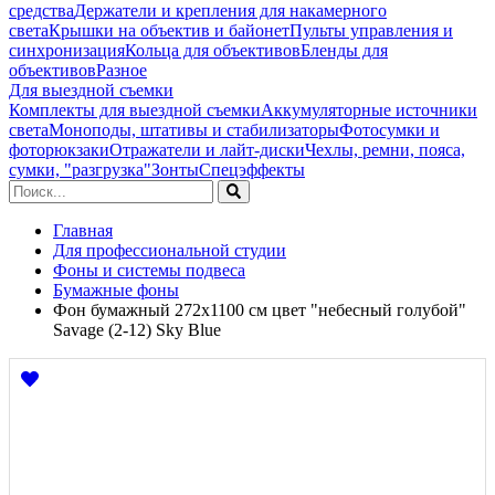
средства
Держатели и крепления для накамерного
света
Крышки на объектив и байонет
Пульты управления и
синхронизация
Кольца для объективов
Бленды для
объективов
Разное
Для выездной съемки
Комплекты для выездной съемки
Аккумуляторные источники
света
Моноподы, штативы и стабилизаторы
Фотосумки и
фоторюкзаки
Отражатели и лайт-диски
Чехлы, ремни, пояса,
сумки, "разгрузка"
Зонты
Спецэффекты
Главная
Для профессиональной студии
Фоны и системы подвеса
Бумажные фоны
Фон бумажный 272x1100 см цвет "небесный голубой"
Savage (2-12) Sky Blue