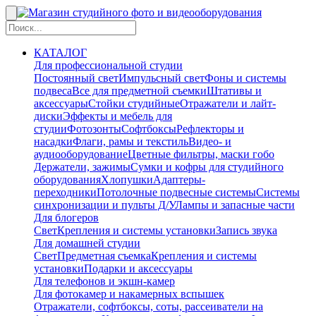
КАТАЛОГ
Для профессиональной студии
Постоянный свет
Импульсный свет
Фоны и системы
подвеса
Все для предметной съемки
Штативы и
аксессуары
Стойки студийные
Отражатели и лайт-
диски
Эффекты и мебель для
студии
Фотозонты
Софтбоксы
Рефлекторы и
насадки
Флаги, рамы и текстиль
Видео- и
аудиооборудование
Цветные фильтры, маски гобо
Держатели, зажимы
Сумки и кофры для студийного
оборудования
Хлопушки
Адаптеры-
переходники
Потолочные подвесные системы
Системы
синхронизации и пульты Д/У
Лампы и запасные части
Для блогеров
Свет
Крепления и системы установки
Запись звука
Для домашней студии
Свет
Предметная съемка
Крепления и системы
установки
Подарки и аксессуары
Для телефонов и экшн-камер
Для фотокамер и накамерных вспышек
Отражатели, софтбоксы, соты, рассеиватели на