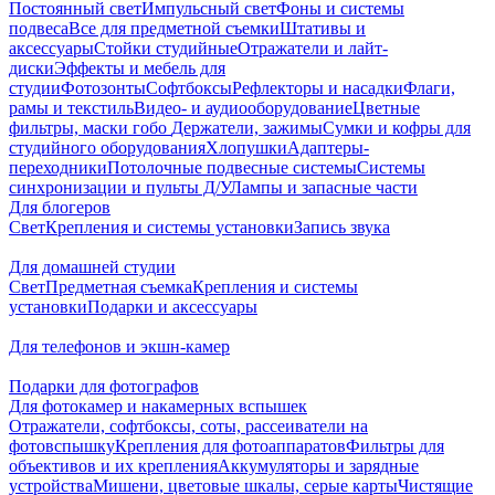
Постоянный свет
Импульсный свет
Фоны и системы
подвеса
Все для предметной съемки
Штативы и
аксессуары
Стойки студийные
Отражатели и лайт-
диски
Эффекты и мебель для
студии
Фотозонты
Софтбоксы
Рефлекторы и насадки
Флаги,
рамы и текстиль
Видео- и аудиооборудование
Цветные
фильтры, маски гобо
Держатели, зажимы
Сумки и кофры для
студийного оборудования
Хлопушки
Адаптеры-
переходники
Потолочные подвесные системы
Системы
синхронизации и пульты Д/У
Лампы и запасные части
Для блогеров
Свет
Крепления и системы установки
Запись звука
Для домашней студии
Свет
Предметная съемка
Крепления и системы
установки
Подарки и аксессуары
Для телефонов и экшн-камер
Подарки для фотографов
Для фотокамер и накамерных вспышек
Отражатели, софтбоксы, соты, рассеиватели на
фотовспышку
Крепления для фотоаппаратов
Фильтры для
объективов и их крепления
Аккумуляторы и зарядные
устройства
Мишени, цветовые шкалы, серые карты
Чистящие