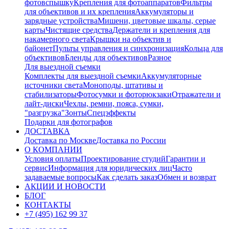
фотовспышку
Крепления для фотоаппаратов
Фильтры
для объективов и их крепления
Аккумуляторы и
зарядные устройства
Мишени, цветовые шкалы, серые
карты
Чистящие средства
Держатели и крепления для
накамерного света
Крышки на объектив и
байонет
Пульты управления и синхронизация
Кольца для
объективов
Бленды для объективов
Разное
Для выездной съемки
Комплекты для выездной съемки
Аккумуляторные
источники света
Моноподы, штативы и
стабилизаторы
Фотосумки и фоторюкзаки
Отражатели и
лайт-диски
Чехлы, ремни, пояса, сумки,
"разгрузка"
Зонты
Спецэффекты
Подарки для фотографов
ДОСТАВКА
Доставка по Москве
Доставка по России
О КОМПАНИИ
Условия оплаты
Проектирование студий
Гарантии и
сервис
Информация для юридических лиц
Часто
задаваемые вопросы
Как сделать заказ
Обмен и возврат
АКЦИИ И НОВОСТИ
БЛОГ
КОНТАКТЫ
+7 (495) 162 99 37