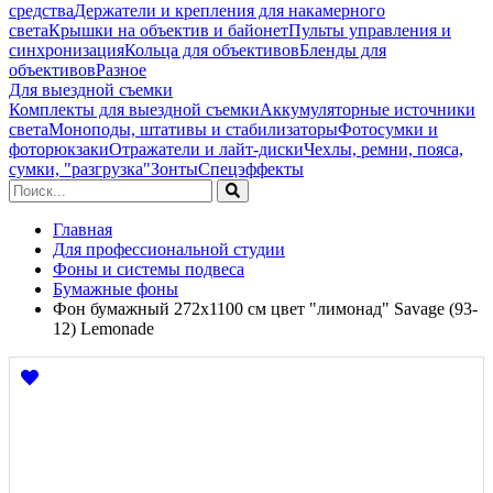
средства
Держатели и крепления для накамерного
света
Крышки на объектив и байонет
Пульты управления и
синхронизация
Кольца для объективов
Бленды для
объективов
Разное
Для выездной съемки
Комплекты для выездной съемки
Аккумуляторные источники
света
Моноподы, штативы и стабилизаторы
Фотосумки и
фоторюкзаки
Отражатели и лайт-диски
Чехлы, ремни, пояса,
сумки, "разгрузка"
Зонты
Спецэффекты
Главная
Для профессиональной студии
Фоны и системы подвеса
Бумажные фоны
Фон бумажный 272x1100 см цвет "лимонад" Savage (93-
12) Lemonade