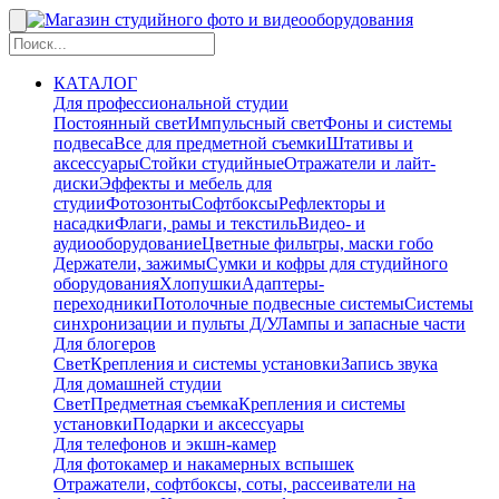
КАТАЛОГ
Для профессиональной студии
Постоянный свет
Импульсный свет
Фоны и системы
подвеса
Все для предметной съемки
Штативы и
аксессуары
Стойки студийные
Отражатели и лайт-
диски
Эффекты и мебель для
студии
Фотозонты
Софтбоксы
Рефлекторы и
насадки
Флаги, рамы и текстиль
Видео- и
аудиооборудование
Цветные фильтры, маски гобо
Держатели, зажимы
Сумки и кофры для студийного
оборудования
Хлопушки
Адаптеры-
переходники
Потолочные подвесные системы
Системы
синхронизации и пульты Д/У
Лампы и запасные части
Для блогеров
Свет
Крепления и системы установки
Запись звука
Для домашней студии
Свет
Предметная съемка
Крепления и системы
установки
Подарки и аксессуары
Для телефонов и экшн-камер
Для фотокамер и накамерных вспышек
Отражатели, софтбоксы, соты, рассеиватели на