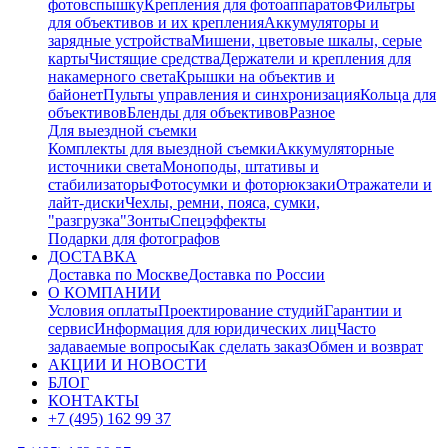
фотовспышку
Крепления для фотоаппаратов
Фильтры
для объективов и их крепления
Аккумуляторы и
зарядные устройства
Мишени, цветовые шкалы, серые
карты
Чистящие средства
Держатели и крепления для
накамерного света
Крышки на объектив и
байонет
Пульты управления и синхронизация
Кольца для
объективов
Бленды для объективов
Разное
Для выездной съемки
Комплекты для выездной съемки
Аккумуляторные
источники света
Моноподы, штативы и
стабилизаторы
Фотосумки и фоторюкзаки
Отражатели и
лайт-диски
Чехлы, ремни, пояса, сумки,
"разгрузка"
Зонты
Спецэффекты
Подарки для фотографов
ДОСТАВКА
Доставка по Москве
Доставка по России
О КОМПАНИИ
Условия оплаты
Проектирование студий
Гарантии и
сервис
Информация для юридических лиц
Часто
задаваемые вопросы
Как сделать заказ
Обмен и возврат
АКЦИИ И НОВОСТИ
БЛОГ
КОНТАКТЫ
+7 (495) 162 99 37