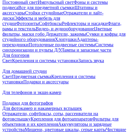
Постоянный свет
Импульсный свет
Фоны и системы
подвеса
Все для предметной съемки
Штативы и
аксессуары
Стойки студийные
Отражатели и лайт-
диски
Эффекты и мебель для
студии
Фотозонты
Софтбоксы
Рефлекторы и насадки
Флаги,
рамы и текстиль
Видео- и аудиооборудование
Цветные
фильтры, маски гобо
Держатели, зажимы
Сумки и кофры для
студийного оборудования
Хлопушки
Адаптеры-
переходники
Потолочные подвесные системы
Системы
синхронизации и пульты Д/У
Лампы и запасные части
Для блогеров
Свет
Крепления и системы установки
Запись звука
Для домашней студии
Свет
Предметная съемка
Крепления и системы
установки
Подарки и аксессуары
Для телефонов и экшн-камер
Подарки для фотографов
Для фотокамер и накамерных вспышек
Отражатели, софтбоксы, соты, рассеиватели на
фотовспышку
Крепления для фотоаппаратов
Фильтры для
объективов и их крепления
Аккумуляторы и зарядные
устройства
Мишени, цветовые шкалы, серые карты
Чистящие