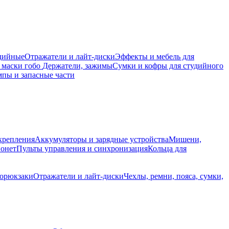
дийные
Отражатели и лайт-диски
Эффекты и мебель для
 маски гобо
Держатели, зажимы
Сумки и кофры для студийного
пы и запасные части
крепления
Аккумуляторы и зарядные устройства
Мишени,
йонет
Пульты управления и синхронизация
Кольца для
торюкзаки
Отражатели и лайт-диски
Чехлы, ремни, пояса, сумки,