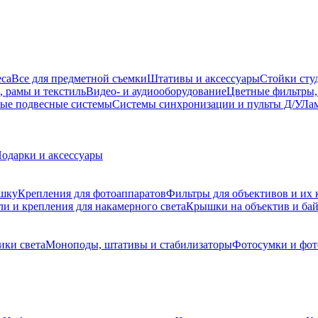
еса
Все для предметной съемки
Штативы и аксессуары
Стойки сту
, рамы и текстиль
Видео- и аудиооборудование
Цветные фильтры,
ые подвесные системы
Системы синхронизации и пульты Д/У
Лам
одарки и аксессуары
ышку
Крепления для фотоаппаратов
Фильтры для объективов и их 
и и крепления для накамерного света
Крышки на объектив и ба
ики света
Моноподы, штативы и стабилизаторы
Фотосумки и фо