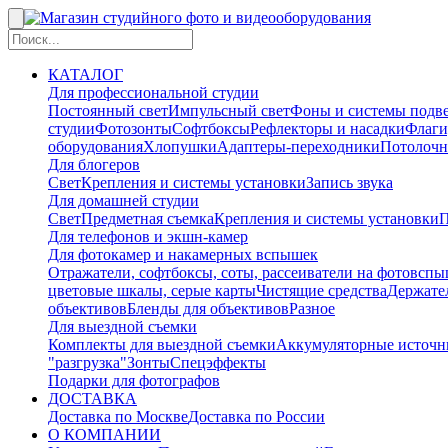
КАТАЛОГ
Для профессиональной студии
Постоянный свет
Импульсный свет
Фоны и системы подв
студии
Фотозонты
Софтбоксы
Рефлекторы и насадки
Флаги
оборудования
Хлопушки
Адаптеры-переходники
Потолочн
Для блогеров
Свет
Крепления и системы установки
Запись звука
Для домашней студии
Свет
Предметная съемка
Крепления и системы установки
П
Для телефонов и экшн-камер
Для фотокамер и накамерных вспышек
Отражатели, софтбоксы, соты, рассеиватели на фотовсп
цветовые шкалы, серые карты
Чистящие средства
Держател
объективов
Бленды для объективов
Разное
Для выездной съемки
Комплекты для выездной съемки
Аккумуляторные источн
"разгрузка"
Зонты
Спецэффекты
Подарки для фотографов
ДОСТАВКА
Доставка по Москве
Доставка по России
О КОМПАНИИ