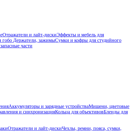
е
Отражатели и лайт-диски
Эффекты и мебель для
и гобо
Держатели, зажимы
Сумки и кофры для студийного
запасные части
ения
Аккумуляторы и зарядные устройства
Мишени, цветовые
равления и синхронизация
Кольца для объективов
Бленды для
заки
Отражатели и лайт-диски
Чехлы, ремни, пояса, сумки,