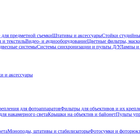
 для предметной съемки
Штативы и аксессуары
Стойки студийны
 и текстиль
Видео- и аудиооборудование
Цветные фильтры, маск
двесные системы
Системы синхронизации и пульты Д/У
Лампы и 
и и аксессуары
репления для фотоаппаратов
Фильтры для объективов и их крепл
для накамерного света
Крышки на объектив и байонет
Пульты уп
вета
Моноподы, штативы и стабилизаторы
Фотосумки и фоторюк