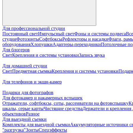
Для профессиональной студии
Постоянный свет
Импульсный свет
Фоны и системы подвеса
Все
студии
Фотозонты
Софтбоксы
Рефлекторы и насадки
Флаги, рамы
оборудования
Хлопушки
Адаптеры-переходники
Потолочные по
Для блогеров
Свет
Крепления и системы установки
Запись звука
Для домашней студии
Свет
Предметная съемка
Крепления и системы установки
Подарк
Для телефонов и экшн-камер
Подарки для фотографов
Для фотокамер и накамерных вспышек
Отражатели, софтбоксы, соты, рассеиватели на фотовспышку
К
шкалы, серые карты
Чистящие средства
Держатели и крепления 
объективов
Разное
Для выездной съемки
Комплекты для выездной съемки
Аккумуляторные источники с
"разгрузка"
Зонты
Спецэффекты