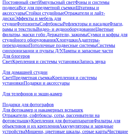
Постоянный свет
Импульсный свет
Фоны и системы
подвеса
Все для предметной съемки
Штативы и
аксессуары
Стойки студийные
Отражатели и лайт-
диски
Эффекты и мебель для
студии
Фотозонты
Софтбоксы
Рефлекторы и насадки
Флаги,
рамы и текстиль
Видео- и аудиооборудование
Цветные
фильтры, маски гобо
Держатели, зажимы
Сумки и кофры для
студийного оборудования
Хлопушки
Адаптеры-
переходники
Потолочные подвесные системы
Системы
синхронизации и пульты Д/У
Лампы и запасные части
Для блогеров
Свет
Крепления и системы установки
Запись звука
Для домашней студии
Свет
Предметная съемка
Крепления и системы
установки
Подарки и аксессуары
Для телефонов и экшн-камер
Подарки для фотографов
Для фотокамер и накамерных вспышек
Отражатели, софтбоксы, соты, рассеиватели на
фотовспышку
Крепления для фотоаппаратов
Фильтры для
объективов и их крепления
Аккумуляторы и зарядные
устройства
Мишени, цветовые шкалы, серые карты
Чистящие