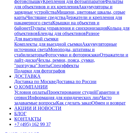
фотовспышку
Крепления для фотоаппаратов
Фильтры
для объективов и их крепления
Аккумуляторы и
зарядные устройства
Мишени, цветовые шкалы, серые
карты
Чистящие средства
Держатели и крепления для
накамерного света
Крышки на объектив и
байонет
Пульты управления и синхронизация
Кольца для
объективов
Бленды для объективов
Разное
Для выездной съемки
Комплекты для выездной съемки
Аккумуляторные
источники света
Моноподы, штативы и
стабилизаторы
Фотосумки и фоторюкзаки
Отражатели и
лайт-диски
Чехлы, ремни, пояса, сумки,
"разгрузка"
Зонты
Спецэффекты
Подарки для фотографов
ДОСТАВКА
Доставка по Москве
Доставка по России
О КОМПАНИИ
Условия оплаты
Проектирование студий
Гарантии и
сервис
Информация для юридических лиц
Часто
задаваемые вопросы
Как сделать заказ
Обмен и возврат
АКЦИИ И НОВОСТИ
БЛОГ
КОНТАКТЫ
+7 (495) 162 99 37