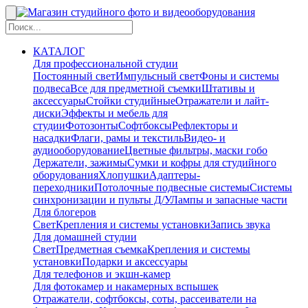
КАТАЛОГ
Для профессиональной студии
Постоянный свет
Импульсный свет
Фоны и системы
подвеса
Все для предметной съемки
Штативы и
аксессуары
Стойки студийные
Отражатели и лайт-
диски
Эффекты и мебель для
студии
Фотозонты
Софтбоксы
Рефлекторы и
насадки
Флаги, рамы и текстиль
Видео- и
аудиооборудование
Цветные фильтры, маски гобо
Держатели, зажимы
Сумки и кофры для студийного
оборудования
Хлопушки
Адаптеры-
переходники
Потолочные подвесные системы
Системы
синхронизации и пульты Д/У
Лампы и запасные части
Для блогеров
Свет
Крепления и системы установки
Запись звука
Для домашней студии
Свет
Предметная съемка
Крепления и системы
установки
Подарки и аксессуары
Для телефонов и экшн-камер
Для фотокамер и накамерных вспышек
Отражатели, софтбоксы, соты, рассеиватели на