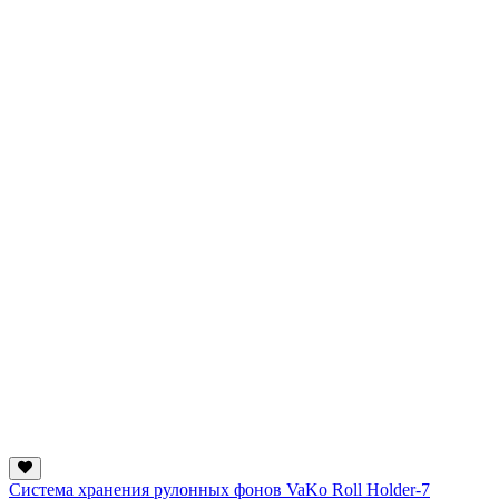
Система хранения рулонных фонов VaKo Roll Holder-7