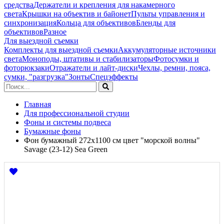
средства
Держатели и крепления для накамерного
света
Крышки на объектив и байонет
Пульты управления и
синхронизация
Кольца для объективов
Бленды для
объективов
Разное
Для выездной съемки
Комплекты для выездной съемки
Аккумуляторные источники
света
Моноподы, штативы и стабилизаторы
Фотосумки и
фоторюкзаки
Отражатели и лайт-диски
Чехлы, ремни, пояса,
сумки, "разгрузка"
Зонты
Спецэффекты
Главная
Для профессиональной студии
Фоны и системы подвеса
Бумажные фоны
Фон бумажный 272x1100 см цвет "морской волны"
Savage (23-12) Sea Green